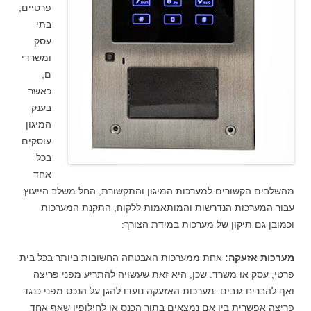
פרטיים,
בתי
עסק
ומשרדי
ם,
כאשר
בענק
המיגון
עוסקים
בכל
אחד
מהשלבים הקשורים למערכות המיגון והתקשורת, החל משלב הייעוץ
עבור המערכות הנדרשות והמותאמות ללקוח, התקנת המערכות
וכמובן גם תיקון של מערכות במידת הצורך:
מערכות אזעקה:
אחת ממערכות האבטחה החשובות ביותר בכל בית
פרטי, עסק או משרד. שכן, היא זאת שעשויה להתריע מפני פריצה
ואף להבריח גנבים. מערכות האזעקה נועדו להגן על הנכס מפני כנגד
פריצה אפשרית בין אם נמצאים בתוך הכנס או לחילופין שאף אחד