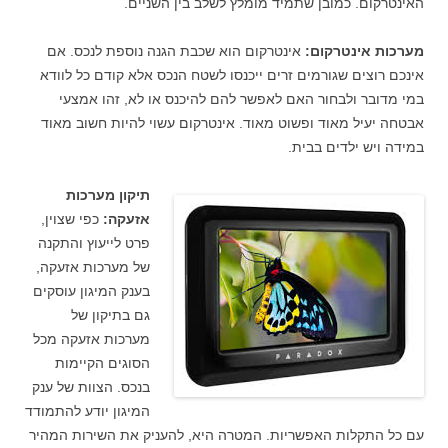
האינטרקום. כמובן שתמיד מומלץ לשלב בין השניים.
מערכות אינטרקום:
אינטרקום הוא שכבת הגנה נוספת לנכס. אם
אינכם רוצים שגורמים זרים ייכנסו לשטח הנכס אלא קודם כל לוודא
במי מדובר ולבחור האם לאפשר להם להיכנס או לא, זהו אמצעי
אבטחה יעיל מאוד ופשוט מאוד. אינטרקום עשוי להיות חשוב מאוד
במידה ויש ילדים בבית.
תיקון מערכות
אזעקה:
כפי שצוין,
פרט לייעוץ והתקנה
של מערכות אזעקה,
בענק המיגון עוסקים
גם בתיקון של
מערכות אזעקה מכל
הסוגים הקיימות
בנכס. הצוות של ענק
המיגון יודע להתמודד
עם כל התקלות האפשריות. המטרה היא, להעניק את השירות המהיר