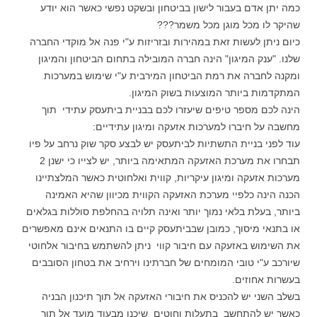
כמה יתן אדם בעבור לישון בביטחון ובשקט נפשי כאשר הוא יודע
שהיקר לו מכל מוגן מכל משמר???
כיום ניתן לעשות זאת במהירות ובזריזות ע"י פנה אל מוקדי החברה
שלנו. "ענק המיגון" הינה חברה המובילה בתחום הביטחון והמיגון
ומקנה לחברה את רמת הביטחון המירבית ע"י שימוש במערכות
המתקדמות ביותר המוצעות בשוק המיגון.
הינה לכם מספר טיפים שיעזרו לכם בבניית ביתעסק עתידי תוך
מחשבה על חיברו למערכות אזעקה ומיגון עתידיים:
עוד לפני בניית התשתיות לביתעסק יש לבצע סקר שוק נרחב על פיו
תבחרו את מערכת האזעקה המתאימה ביותר, יש לצייו כי ישנן 2
מערכות אזעקה ומיגון עיקריות, קווית ואלחוטית כאשר המלצתיינו
הכנה הינה כלפיי מערכת האזעקה הקווית מכיוון שהיא האמינה
ביותר, בעלת בלאי נמוך יותר ואינה תלויה בהחלפת סוללות בגלאים
או בתנאי מיסוך, כמובן שבביתעסק קיים בו התנאים אינם מאפשרים
את השימוש באזעקה עם חיבור קווי ניתן להשתמש בחיבור אלחוטי
שיורכב ע"י טובי המומחים של חברתינו וירחיב את בטחון הסובבים
בעשרות אחוזים.
בשלב השני יש להכניס את חיבורי האזעקה אל תוך תיכנון הבניה
כאשר יש להתחשב בתעלות וחוטים שיכנו מבעוד מועד אל תוך