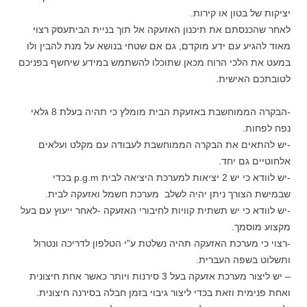
יציקות של בטון או קירות.
לאחר שהכנסתם את תיכנון האזעקה אל תוך בניית הביתעסק רצוי
מאוד להגיע עם ידע מוקדם, גם אם שטחי בנושא על מנת להבין ולו
במעט את הלכי הרוח מכאן שתוכלו להשתמש במידע שיחשף בפניכם
לטובתכם האישית.
-הבקרה הממוחשבת באזעקת הבית מומלץ כי תהיה בעלת 8 גלאי
נפח לפחות.
-יש להתאים את הבקרה הממוחשבת לעבודה עם מקלט ועלאים
אלחוטיים גם יחד.
-יש לוודא כי יש 2 יציאות למערכת היציאה לבית p.g.m בכדי
שבמישת הצורך ניתן יהיה לשלב מערכת חשמל ואזעקה לבית.
-יש לוודא כי יש תשתית קוויות לחיבורי האזעקה -לאחר ייעוץ עם בעל
מקצוע מוסמך.
-רצוי כי מערכת האזעקה תהיה נשלטת ע"י הטלפון לדריכה ונטרול
ותשלוט בשפה העברית.
– יש ליצור מערכת אזעקה בעל 3 סירנות ויותר כאשר אחת חיצונית
ואחת פנימית וזאת בכדי ליצור גיבוי בזמן חבלה בסירנה חיצונית.